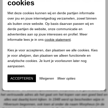
cookies
Morpheus Hilversum
Met deze cookies kunnen wij en derde partijen informatie
Vaartweg 4
over jou en jouw internetgedrag verzamelen, zowel binnen
1211 JH Hilversum
als buiten onze website. Op basis daarvan passen wij en
035-6247194
derde partijen de website, onze communicatie en
1000 m² showroom
advertenties aan op jouw interesses en profiel. Meer
Morpheus Bilthoven
informatie lees je in ons
cookie statement
.
Julianalaan 43
3722 GE Bilthoven
Kies je voor accepteren, dan plaatsen we alle cookies. Kies
030-2287451
je voor afwijzen, dan plaatsen we alleen functionele en
600 m² showroom
analytische cookies. Je kunt je voorkeuren later nog
Morpheus Utrecht
aanpassen.
Oudkerkhof 11
3512 GH Utrecht
ACCEPTEREN
Weigeren
Meer opties
030-2314984
1000 m² showroom
Slaapkamer- en beddenspeciaalzaak Morpheus is al generaties lang
het vertrouwde adres als het gaat om het kopen van een goed bed en
alles wat daarbij komt kijken. In 1948 werd op bescheiden wijze in
Hilversum begonnen, ook toen al onder de naam Morpheus (in de