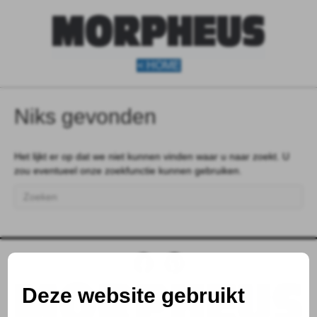
< HOME
Niks gevonden
Het lijkt er op dat we niet kunnen vinden waar u naar zoekt. U
zou eventueel onze zoekfunctie kunnen gebruiken.
Deze website gebruikt