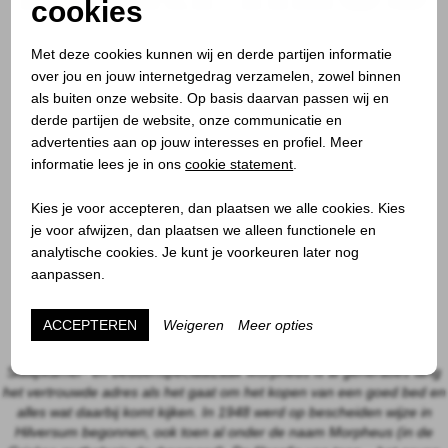
cookies
Morpheus Hilversum
Met deze cookies kunnen wij en derde partijen informatie
Vaartweg 4
over jou en jouw internetgedrag verzamelen, zowel binnen
1211 JH Hilversum
als buiten onze website. Op basis daarvan passen wij en
035-6247194
derde partijen de website, onze communicatie en
1000 m² showroom
advertenties aan op jouw interesses en profiel. Meer
Morpheus Bilthoven
informatie lees je in ons
cookie statement
.
Julianalaan 43
3722 GE Bilthoven
Kies je voor accepteren, dan plaatsen we alle cookies. Kies
030-2287451
je voor afwijzen, dan plaatsen we alleen functionele en
600 m² showroom
analytische cookies. Je kunt je voorkeuren later nog
Morpheus Utrecht
aanpassen.
Oudkerkhof 11
3512 GH Utrecht
ACCEPTEREN
Weigeren
Meer opties
030-2314984
1000 m² showroom
Slaapkamer- en beddenspeciaalzaak Morpheus is al generaties lang
het vertrouwde adres als het gaat om het kopen van een goed bed en
alles wat daarbij komt kijken. In 1948 werd op bescheiden wijze in
Hilversum begonnen, ook toen al onder de naam Morpheus (in de