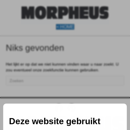
< HOME
Niks gevonden
Het lijkt er op dat we niet kunnen vinden waar u naar zoekt. U
zou eventueel onze zoekfunctie kunnen gebruiken.
Deze website gebruikt