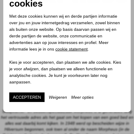
cookies
Morpheus Hilversum
Met deze cookies kunnen wij en derde partijen informatie
Vaartweg 4
over jou en jouw internetgedrag verzamelen, zowel binnen
1211 JH Hilversum
als buiten onze website. Op basis daarvan passen wij en
035-6247194
derde partijen de website, onze communicatie en
1000 m² showroom
advertenties aan op jouw interesses en profiel. Meer
Morpheus Bilthoven
informatie lees je in ons
cookie statement
.
Julianalaan 43
3722 GE Bilthoven
Kies je voor accepteren, dan plaatsen we alle cookies. Kies
030-2287451
je voor afwijzen, dan plaatsen we alleen functionele en
600 m² showroom
analytische cookies. Je kunt je voorkeuren later nog
Morpheus Utrecht
aanpassen.
Oudkerkhof 11
3512 GH Utrecht
ACCEPTEREN
Weigeren
Meer opties
030-2314984
1000 m² showroom
Slaapkamer- en beddenspeciaalzaak Morpheus is al generaties lang
het vertrouwde adres als het gaat om het kopen van een goed bed en
alles wat daarbij komt kijken. In 1948 werd op bescheiden wijze in
Hilversum begonnen, ook toen al onder de naam Morpheus (in de