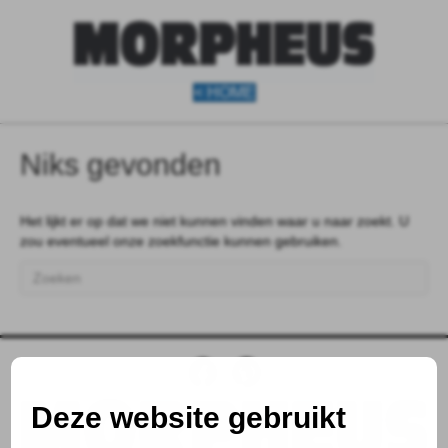
< HOME
Niks gevonden
Het lijkt er op dat we niet kunnen vinden waar u naar zoekt. U
zou eventueel onze zoekfunctie kunnen gebruiken.
Deze website gebruikt